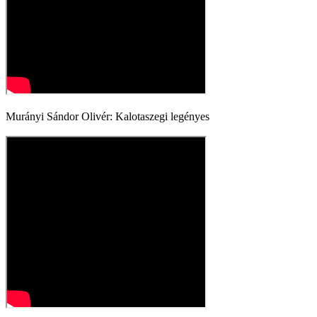
Murányi Sándor Olivér: Kalotaszegi legényes