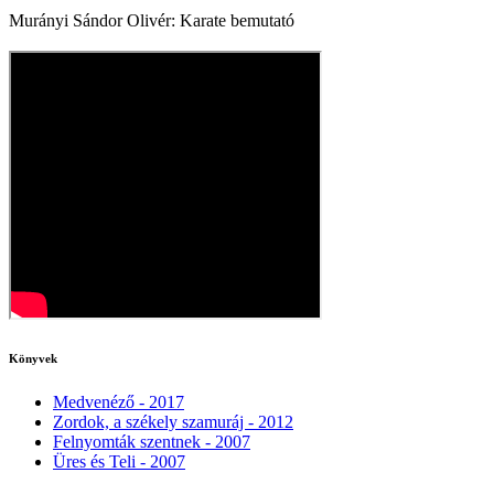
Murányi Sándor Olivér: Karate bemutató
Könyvek
Medvenéző - 2017
Zordok, a székely szamuráj - 2012
Felnyomták szentnek - 2007
Üres és Teli - 2007