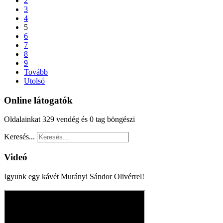
2
3
4
5
6
7
8
9
Tovább
Utolsó
Online látogatók
Oldalainkat 329 vendég és 0 tag böngészi
Keresés...
Videó
Igyunk egy kávét Murányi Sándor Olivérrel!