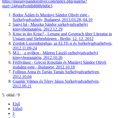
https://muranyisandoroliver.com/index.php/galeria?
start=24#sigProIdb888b9d0e3
Bodor Ádám és Murányi Sándor Olivér estje -
Székelyudvarhely, Budapest, 2013.03.28, 04.10
Sanyi bá - Muszka Sándor székelyudvarhelyi
könyvbemutatója, 2012.12.29
Krise in der Krise? - Lesung und Gesprach über Literatur in
Ungarn und Siebenbürgen - Berlin, 12. 12. 2012
Zordok Luxemburgban, az ELTE-n és Székelyudvarhelyen,
2012.11.09-24
M.L. , a gyilkos - Márton László székelyudvarhelyi
könyvbemutatója, 2012.10.26
Férfiválasz - Grecsó Krisztián és Murányi Sándor Olivér
irodalmi estje - Budapest, 2012.10.18
Follinus Anna és Tarján Tamás Székelyudvarhelyen,
2012.10.04
Csaplár Vilmos és Térey János Székelyudvarhelyen,
2012.09.21
5. oldal / 9
Első
Előző
1