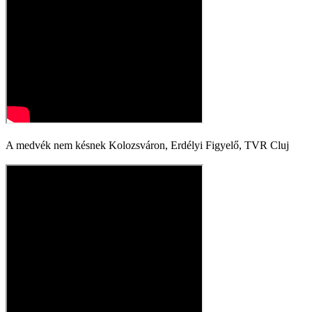
A medvék nem késnek Kolozsváron, Erdélyi Figyelő, TVR Cluj