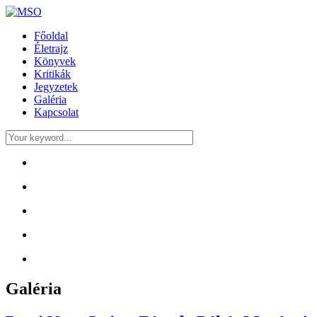
Főoldal
Életrajz
Könyvek
Kritikák
Jegyzetek
Galéria
Kapcsolat
Galéria