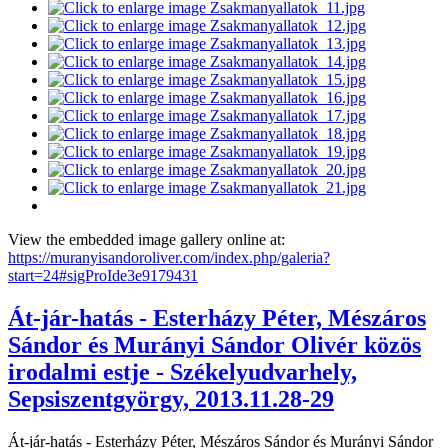
View the embedded image gallery online at:
https://muranyisandoroliver.com/index.php/galeria?
start=24#sigProIde3e9179431
Át-jár-hatás - Esterházy Péter, Mészáros
Sándor és Murányi Sándor Olivér közös
irodalmi estje - Székelyudvarhely,
Sepsiszentgyörgy, 2013.11.28-29
Át-jár-hatás - Esterházy Péter, Mészáros Sándor és Murányi Sándor