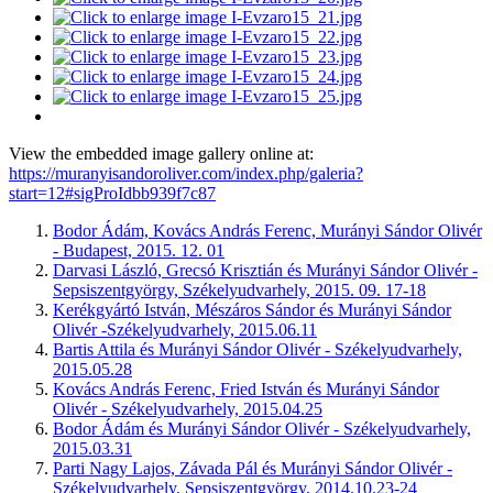
View the embedded image gallery online at:
https://muranyisandoroliver.com/index.php/galeria?
start=12#sigProIdbb939f7c87
Bodor Ádám, Kovács András Ferenc, Murányi Sándor Olivér
- Budapest, 2015. 12. 01
Darvasi László, Grecsó Krisztián és Murányi Sándor Olivér -
Sepsiszentgyörgy, Székelyudvarhely, 2015. 09. 17-18
Kerékgyártó István, Mészáros Sándor és Murányi Sándor
Olivér -Székelyudvarhely, 2015.06.11
Bartis Attila és Murányi Sándor Olivér - Székelyudvarhely,
2015.05.28
Kovács András Ferenc, Fried István és Murányi Sándor
Olivér - Székelyudvarhely, 2015.04.25
Bodor Ádám és Murányi Sándor Olivér - Székelyudvarhely,
2015.03.31
Parti Nagy Lajos, Závada Pál és Murányi Sándor Olivér -
Székelyudvarhely, Sepsiszentgyörgy, 2014.10.23-24