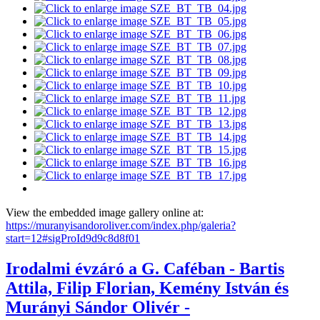
View the embedded image gallery online at:
https://muranyisandoroliver.com/index.php/galeria?
start=12#sigProId9d9c8d8f01
Irodalmi évzáró a G. Caféban - Bartis
Attila, Filip Florian, Kemény István és
Murányi Sándor Olivér -