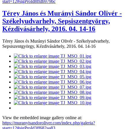
start=12#sigProId8ffdb979bc
Térey János és Murányi Sándor Olivér -
Székelyudvarhely, Sepsiszentgyörgy,
Kézdivásárhely, 2016. 04. 14-16
Térey János és Murányi Sándor Olivér - Székelyudvarhely,
Sepsiszentgyörgy, Kézdivásárhely, 2016. 04. 14-16
View the embedded image gallery online at:
https://muranyisandoroliver.com/index.php/galeria?
start=12#sigProId3ff682aa83