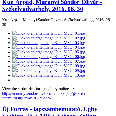
Kun Árpád, Murányi Sándor Olivér -
Székelyudvarhely, 2016. 06. 30
Kun Árpád, Murányi Sándor Olivér - Székelyudvarhely, 2016. 06.
30
View the embedded image gallery online at:
https://muranyisandoroliver.com/index.php/galeria?
start=12#sigProId5387b944f6
Új Forrás - lapszámbemutató, Ughy
Szabina, Jász Attila, Szénási Zoltán,