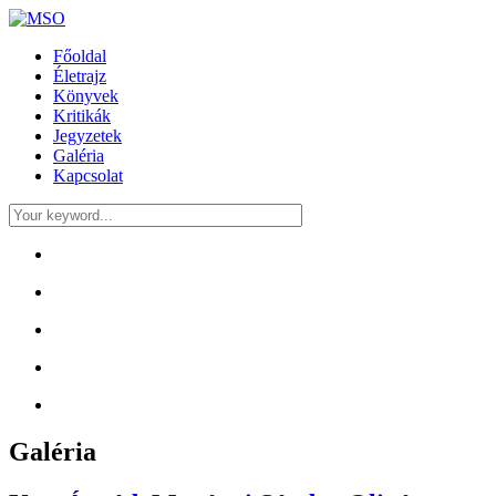
Főoldal
Életrajz
Könyvek
Kritikák
Jegyzetek
Galéria
Kapcsolat
Galéria