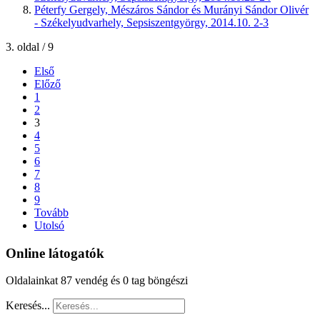
Péterfy Gergely, Mészáros Sándor és Murányi Sándor Olivér
- Székelyudvarhely, Sepsiszentgyörgy, 2014.10. 2-3
3. oldal / 9
Első
Előző
1
2
3
4
5
6
7
8
9
Tovább
Utolsó
Online látogatók
Oldalainkat 87 vendég és 0 tag böngészi
Keresés...