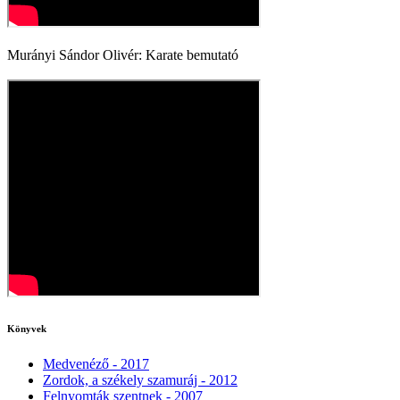
Murányi Sándor Olivér: Karate bemutató
Könyvek
Medvenéző - 2017
Zordok, a székely szamuráj - 2012
Felnyomták szentnek - 2007