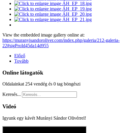
View the embedded image gallery online at:
https://muranyisandoroliver.com/index.php/galeria/212-galeria-
22#sigProId45da14d955
Előző
Tovább
Online látogatók
Oldalainkat 254 vendég és 0 tag böngészi
Keresés...
Videó
Igyunk egy kávét Murányi Sándor Olivérrel!