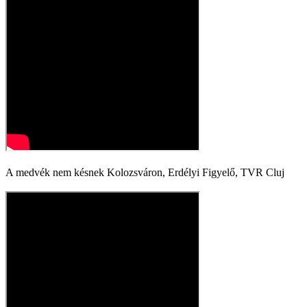
A medvék nem késnek Kolozsváron, Erdélyi Figyelő, TVR Cluj