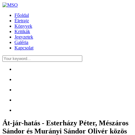
Főoldal
Életrajz
Könyvek
Kritikák
Jegyzetek
Galéria
Kapcsolat
Át-jár-hatás - Esterházy Péter, Mészáros
Sándor és Murányi Sándor Olivér közös