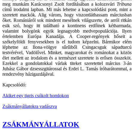
meg munkám Karácsonyi Zsolt fordításában a kolozsvári
Tribuna
című irodalmi lapban. Mi más lehetne a kapcsolódási pont, mint a
szeretett mackók. Alig várom, hogy viszontláthassam márciusban
őket. Romániáról sok mindent mesélnek világszerte, de arról ritkán
esik szó, hogy itt található a kontinens erdőinek kétharmada,
valamint bolygónk egyik legnagyobb medvepopulációja. Ilyen
értelemben Európa Kanadája. A Cooper-regények hőseit a
székelyföldi fenyvesekben is el tudom képzelni. Bármikor elém
léphetne az Ilona-völgye sűrűiből Csingacsguk sápadtarcú
testvérével, Vadölővel. Minket, magyarokat és románokat a közös
élet mellett az irodalom és a természet szeretete is erősen összeköt.
Ezekkel a gondolatokkal várlak titeket szeretettel március 3-án
Juhász Gábor dzsesszgitárossal és Erdei L. Tamás íróbarátommal, a
rendezvény házigazdájával.
Kapcsolódó:
Akiket egy tigris csókolt homlokon
Zsákmányállatokra vadászva
ZSÁKMÁNYÁLLATOK