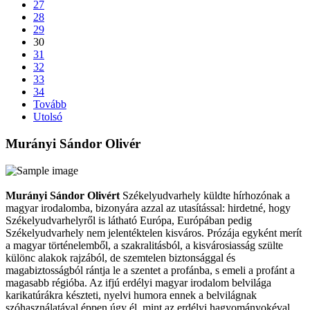
27
28
29
30
31
32
33
34
Tovább
Utolsó
Murányi Sándor Olivér
Murányi Sándor Olivért
Székelyudvarhely küldte hírhozónak a
magyar irodalomba, bizonyára azzal az utasítással: hirdetné, hogy
Székelyudvarhelyről is látható Európa, Európában pedig
Székelyudvarhely nem jelentéktelen kisváros. Prózája egyként merít
a magyar történelemből, a szakralitásból, a kisvárosiasság szülte
különc alakok rajzából, de szemtelen biztonsággal és
magabiztosságból rántja le a szentet a profánba, s emeli a profánt a
magasabb régióba. Az ifjú erdélyi magyar irodalom belvilága
karikatúrákra készteti, nyelvi humora ennek a belvilágnak
szóhasználatával éppen úgy él, mint az erdélyi hagyományokéval.