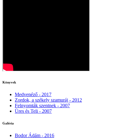
Könyvek
Medvenéző - 2017
Zordok, a székely szamuráj - 2012
Felnyomták szentnek - 2007
Üres és Teli - 2007
Galéria
Bodor Ádám - 2016