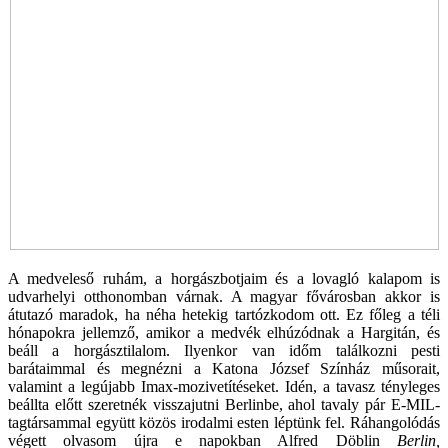
A medveleső ruhám, a horgászbotjaim és a lovagló kalapom is
udvarhelyi otthonomban várnak. A magyar fővárosban akkor is
átutazó maradok, ha néha hetekig tartózkodom ott. Ez főleg a téli
hónapokra jellemző, amikor a medvék elhúzódnak a Hargitán, és
beáll a horgásztilalom. Ilyenkor van időm találkozni pesti
barátaimmal és megnézni a Katona József Színház műsorait,
valamint a legújabb Imax-mozivetítéseket. Idén, a tavasz tényleges
beállta előtt szeretnék visszajutni Berlinbe, ahol tavaly pár E-MIL-
tagtársammal együtt közös irodalmi esten léptünk fel. Ráhangolódás
végett olvasom újra e napokban Alfred Döblin
Berlin,