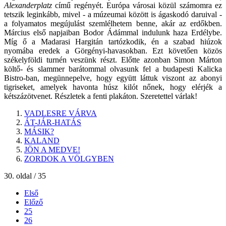
Alexanderplatz
című regényét. Európa városai közül számomra ez
tetszik leginkább, mivel - a múzeumai között is ágaskodó daruival -
a folyamatos megújulást szemlélhetem benne, akár az erdőkben.
Március első napjaiban Bodor Ádámmal indulunk haza Erdélybe.
Míg ő a Madarasi Hargitán tartózkodik, én a szabad hiúzok
nyomába eredek a Görgényi-havasokban. Ezt követően közös
székelyföldi turnén veszünk részt. Előtte azonban Simon Márton
költő- és slammer barátommal olvasunk fel a budapesti Kalicka
Bistro-ban, megünnepelve, hogy együtt láttuk viszont az abonyi
tigriseket, amelyek havonta húsz kilót nőnek, hogy elérjék a
kétszázötvenet. Részletek a fenti plakáton. Szeretettel várlak!
VADLESRE VÁRVA
ÁT-JÁR-HATÁS
MÁSIK?
KALAND
JÖN A MEDVE!
ZORDOK A VÖLGYBEN
30. oldal / 35
Első
Előző
25
26