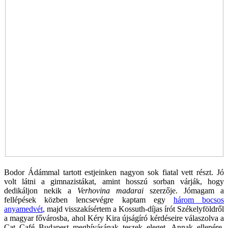
Bodor Ádámmal tartott estjeinken nagyon sok fiatal vett részt. Jó
volt látni a gimnazistákat, amint hosszú sorban várják, hogy
dedikáljon nekik a
Verhovina madarai
szerzője. Jómagam a
fellépések közben lencsevégre kaptam egy
három bocsos
anyamedvét
, majd visszakísértem a Kossuth-díjas írót Székelyföldről
a magyar fővárosba, ahol Kéry Kira újságíró kérdéseire válaszolva a
Cat Café Budapest meghívásának teszek eleget. Annak ellenére,