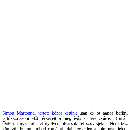
Simon Mártonnal tartott közös estünk
után és öt napos berlini
tartózkodásom előtt érkezett a meghívás a Ferencvárosi Román
Önkormányzattól: két nyelven olvassak fel szövegeket. Nem lesz
könnyű dolgom, mivel románul idáig egyetlen alkalommal jelent