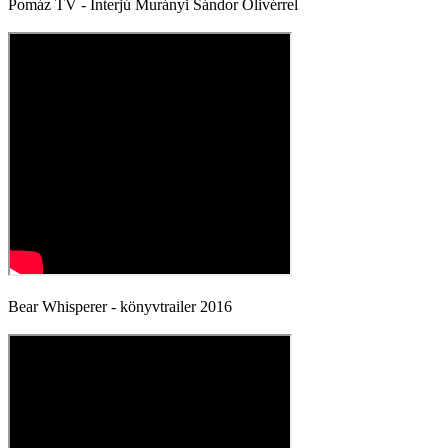
Pomáz TV - Interjú Murányi Sándor Olivérrel
Bear Whisperer - könyvtrailer 2016