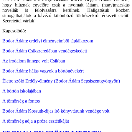
hogy hiúznak egyelőre csak a nyomait láttam, (nagy)macskás
novellák is felolvasásra kerülnek. Hallgatásuk közben
simogathatjátok a kávézó különböző földrészekről érkezett cicáit!
Szeretettel várlak!
Kapcsolódó:
Bodor Ádám: erdélyi élményeimből táplálkozom
Bodor Ádám Csíkszeredában vendégeskedett
Az irodalom ünnepe volt Csíkban
Bodor Ádám: hálás vagyok a börtönévekért
Életre szóló Erdély-élmény (Bodor Ádám Sepsiszentgyörgyön)
A börtön iskolájában
A tömörség a fontos
Bodor Ádám Kossuth-díjas író könyvtárunk vendége volt
A tömörség adja a próza esztétikáját