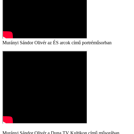
Murányi Sándor Olivér az ÉS arcok című portréműsorban
Murányi Sándor Olivér a Duna TV Kultikon című műsorában