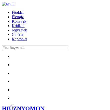
Főoldal
Életrajz
Könyvek
Kritikák
Jegyzetek
Galéria
Kapcsolat
HIÚZNYOMON