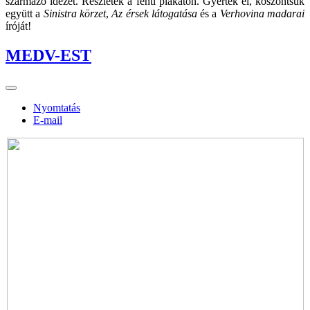
származó idézet. Részletek a fenti plakáton. Gyertek el, köszöntsük
együtt a
Sinistra körzet
,
Az érsek látogatása
és a
Verhovina madarai
íróját!
MEDV-EST
Nyomtatás
E-mail