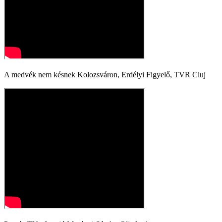
A medvék nem késnek Kolozsváron, Erdélyi Figyelő, TVR Cluj