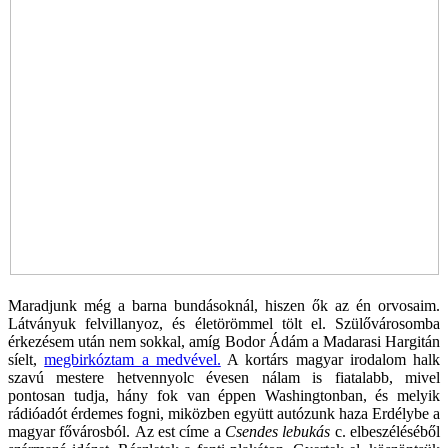
Maradjunk még a barna bundásoknál, hiszen ők az én orvosaim.
Látványuk felvillanyoz, és életörömmel tölt el. Szülővárosomba
érkezésem után nem sokkal, amíg Bodor Ádám a Madarasi Hargitán
síelt,
megbirkóztam a medvével.
A kortárs magyar irodalom halk
szavú mestere hetvennyolc évesen nálam is fiatalabb, mivel
pontosan tudja, hány fok van éppen Washingtonban, és melyik
rádióadót érdemes fogni, miközben együtt autózunk haza Erdélybe a
magyar fővárosból.
Az est címe a
Csendes lebukás
c. elbeszéléséből