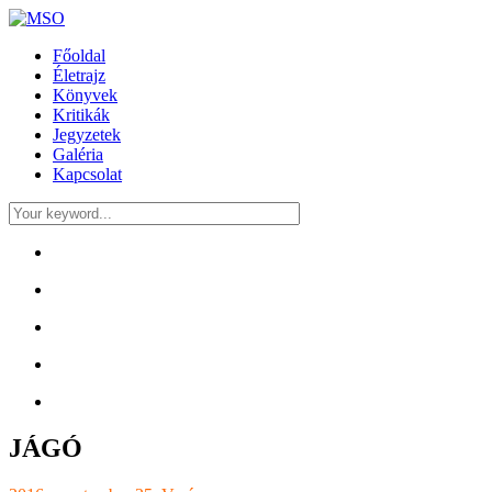
Főoldal
Életrajz
Könyvek
Kritikák
Jegyzetek
Galéria
Kapcsolat
JÁGÓ