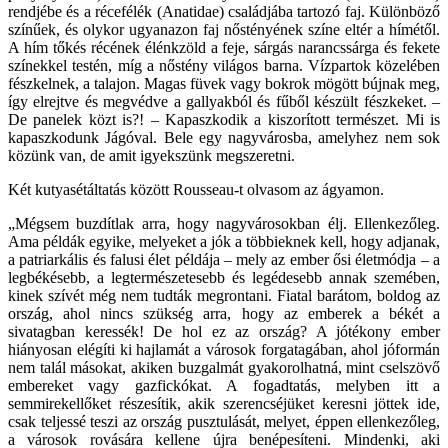
rendjébe és a récefélék (Anatidae) családjába tartozó faj. Különböző
színűek, és olykor ugyanazon faj nőstényének színe eltér a hímétől.
A hím tőkés récének élénkzöld a feje, sárgás narancssárga és fekete
színekkel testén, míg a nőstény világos barna. Vízpartok közelében
fészkelnek, a talajon. Magas füvek vagy bokrok mögött bújnak meg,
így elrejtve és megvédve a gallyakból és fűből készült fészkeket. –
De panelek közt is?! – Kapaszkodik a kiszorított természet. Mi is
kapaszkodunk Jágóval. Bele egy nagyvárosba, amelyhez nem sok
közünk van, de amit igyekszünk megszeretni.
Két kutyasétáltatás között Rousseau-t olvasom az ágyamon.
„Mégsem buzdítlak arra, hogy nagyvárosokban élj. Ellenkezőleg.
Ama példák egyike, melyeket a jók a többieknek kell, hogy adjanak,
a patriarkális és falusi élet példája – mely az ember ősi életmódja – a
legbékésebb, a legtermészetesebb és legédesebb annak szemében,
kinek szívét még nem tudták megrontani. Fiatal barátom, boldog az
ország, ahol nincs szükség arra, hogy az emberek a békét a
sivatagban keressék! De hol ez az ország? A jótékony ember
hiányosan elégíti ki hajlamát a városok forgatagában, ahol jóformán
nem talál másokat, akiken buzgalmát gyakorolhatná, mint cselszövő
embereket vagy gazfickókat. A fogadtatás, melyben itt a
semmirekellőket részesítik, akik szerencséjüket keresni jöttek ide,
csak teljessé teszi az ország pusztulását, melyet, éppen ellenkezőleg,
a városok rovására kellene újra benépesíteni. Mindenki, aki