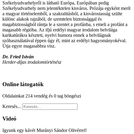
Székelyudvarhelyről is látható Európa, Európában pedig
Székelyudvarhely nem jelentéktelen kisváros. Prózája egyként merít
a magyar történelemből, a szakralitásból, a kisvárosiasság szülte
különc alakok rajzából, de szemtelen biztonsággal és
magabiztosságból rántja le a szentet a profánba, s emeli a profánt a
magasabb régióba. Az ifjú erdélyi magyar irodalom belvilága
karikatúrákra készteti, nyelvi humora ennek a belvilágnak
szóhasználatával éppen úgy él, mint az erdélyi hagyományokéval.
Útja egyre magasabbra visz.
Dr. Fried István
Herder-díjas irodalomtörténész
Online látogatók
Oldalainkat 214 vendég és 0 tag böngészi
Keresés...
Videó
Igyunk egy kávét Murányi Sándor Olivérrel!