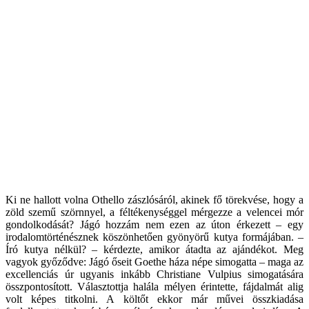
Ki ne hallott volna Othello zászlósáról, akinek fő törekvése, hogy a
zöld szemű szörnnyel, a féltékenységgel mérgezze a velencei mór
gondolkodását? Jágó hozzám nem ezen az úton érkezett – egy
irodalomtörténésznek köszönhetően gyönyörű kutya formájában. –
Író kutya nélkül? – kérdezte, amikor átadta az ajándékot. Meg
vagyok győződve: Jágó őseit Goethe háza népe simogatta – maga az
excellenciás úr ugyanis inkább Christiane Vulpius simogatására
összpontosított. Választottja halála mélyen érintette, fájdalmát alig
volt képes titkolni. A költőt ekkor már művei összkiadása