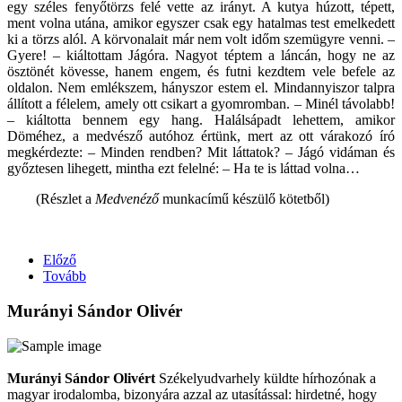
egy széles fenyőtörzs felé vette az irányt. A kutya húzott, tépett,
ment volna utána, amikor egyszer csak egy hatalmas test emelkedett
ki a törzs alól. A körvonalait már nem volt időm szemügyre venni. –
Gyere! – kiáltottam Jágóra. Nagyot téptem a láncán, hogy ne az
ösztönét kövesse, hanem engem, és futni kezdtem vele befele az
oldalon. Nem emlékszem, hányszor estem el. Mindannyiszor talpra
állított a félelem, amely ott csikart a gyomromban. – Minél távolabb!
– kiáltotta bennem egy hang. Halálsápadt lehettem, amikor
Döméhez, a medvésző autóhoz értünk, mert az ott várakozó író
megkérdezte: – Minden rendben? Mit láttatok? – Jágó vidáman és
győztesen lihegett, mintha ezt felelné: – Ha te is láttad volna…
(Részlet a
Medvenéző
munkacímű készülő kötetből)
Előző
Tovább
Murányi Sándor Olivér
Murányi Sándor Olivért
Székelyudvarhely küldte hírhozónak a
magyar irodalomba, bizonyára azzal az utasítással: hirdetné, hogy