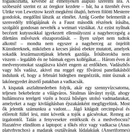
foglalkoztatta, kevésbé az élményeken alapuló szerelmi líra. A
szóbeszéd szerint ez az öregkor kezdete – bár, ha a tizenhét éves
Ulrike von Lewetzow kezét megkérni óhajtó, hetven fölötti Mesterre
gondolok, megdőlni látszik az elmélet. Amíg Goethe belemerült a
szenvedély trilógiájának és a Faust második részének írásába,
szolgálói gondosan nevelték a weimari vizslákat. Az ezüst nyílnak
becézett kutyusokkal igyekezett ellensúlyozni a nagyhercegség a
dilettáns művészek elszaporodását. – Ilyen szépet nem tudtok
alkotni! – mondta nem egyszer a nagyherceg az önjelölt
Künstlereknek, miközben a kecses járású ebekre mutatott, amelyek
sokadik leszármazottjának lehetek gazdája. Írótáborokba nem
viszem – legalább én ne bántsak egyes kollégákat… Három éven át
medvenyomokat szaglászva kísért engem az erdőkben. Vadászhős
vagy hős vadász, akivel ma reggel egy fővárosi panellakásból
indulunk el, hogy a februári hidegben megnézzük, mint úsznak a
lakónegyedet átszelő patakban a vadkacsák.
A kispatak aszfaltmederben folyik, akár egy szennyvízcsatorna,
teljesen bekebelezte a világváros. Siralmas látványt nyújt, ahogy
hullámozva terelgeti vizén a hozzá hűséges utolsó vadmadarakat,
amelyeket a nagy kivilágításban éjszakánként megfigyelünk. Most
ők jelentik számunkra a vadont… Jágó kitágult orrcimpával és
előretolt füllel lesi, mint követik a tojók a gácsérokat. Remeg az
izgalomtól. Talán a fenyvesekre emlékszik és a medvebocsra?
Hazatérve elindítom a laptopot: a tőkés réce vagy vadkacsa (Anas
platyrhynchos) a
madarak osztályának lúdalakúak (Anseriformes)