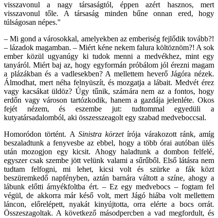
visszavonul a nagy társaságtól, éppen azért hasznos, mert
visszavonul tőle. A társaság minden bűne onnan ered, hogy
túlságosan népes."
– Mi gond a városokkal, amelyekben az emberiség fejlődik tovább?!
– lázadok magamban. – Miért kéne nekem falura költöznöm?! A sok
ember közül ugyanúgy ki tudok menni a medvékhez, mint egy
tanyáról. Miért baj az, hogy egyformán próbálom jól érezni magam
a plázákban és a vadlesekben? A mellettem heverő Jágóra nézek.
Álmodhat, mert néha felnyüszít, és mozgatja a lábait. Medvét érez
vagy kacsákat üldöz? Úgy tűnik, számára nem az a fontos, hogy
erdőn vagy városon tartózkodik, hanem a gazdája jelenléte. Okos
fejét nézem, és eszembe jut: tudtommal egyedüli a
kutyatársadalomból, aki összesszeagolt egy szabad medveboccsal.
Homoródon történt. A
Sinistra körzet
írója várakozott ránk, amíg
beszaladtunk a fenyvesbe az ebbel, hogy a több órai autóban ülés
után mozogjon egy kicsit. Ahogy haladtunk a dombon felfelé,
egyszer csak szembe jött velünk valami a sűrűből. Első látásra nem
tudtam felfogni, mi lehet, kicsi volt és szürke a fák közt
beszüremkedő napfényben, aztán barnára váltott a színe, ahogy a
lábunk előtti árnyékfoltba ért. – Ez egy medvebocs – fogtam fel
végül, de akkorra már késő volt, mert Jágó hiába volt mellettem
láncon, előrelépett, nyakát kinyújtotta, orra elérte a bocs orrát.
Összeszagoltak. A következő másodpercben a vad megfordult, és