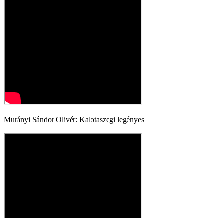
Murányi Sándor Olivér: Kalotaszegi legényes