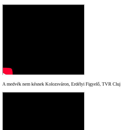
A medvék nem késnek Kolozsváron, Erdélyi Figyelő, TVR Cluj