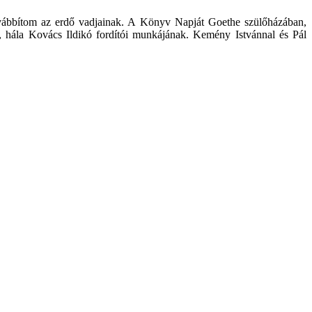
továbbítom az erdő vadjainak. A Könyv Napját Goethe szülőházában,
 hála Kovács Ildikó fordítói munkájának. Kemény Istvánnal és Pál