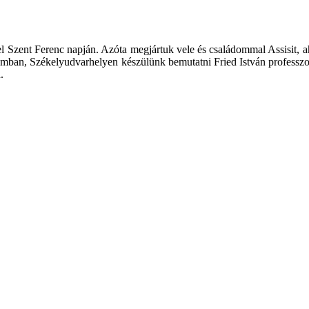
Szent Ferenc napján. Azóta megjártuk vele és családommal Assisit, ahol
ban, Székelyudvarhelyen készülünk bemutatni Fried István professzor 
.