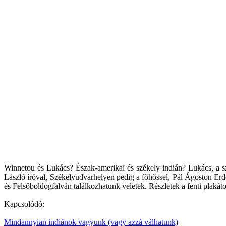
Winnetou és Lukács? Észak-amerikai és székely indián? Lukács, a s
László íróval, Székelyudvarhelyen pedig a főhőssel, Pál Ágoston Er
és Felsőboldogfalván találkozhatunk veletek. Részletek a fenti plak
Kapcsolódó:
Mindannyian indiánok vagyunk (vagy azzá válhatunk)