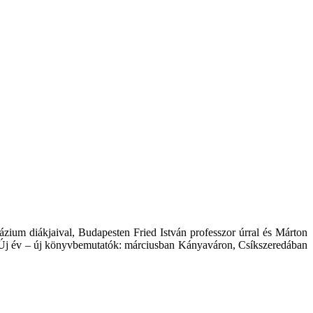
ium diákjaival, Budapesten Fried István professzor úrral és Márton
l. Új év – új könyvbemutatók: márciusban Kányaváron, Csíkszeredában