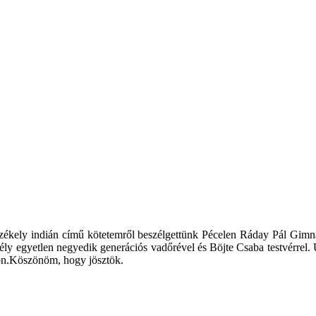
zékely indián című kötetemről beszélgettünk Pécelen Ráday Pál Gimnáz
dély egyetlen negyedik generációs vadőrével és Böjte Csaba testvérre
áton.Köszönöm, hogy jösztök.