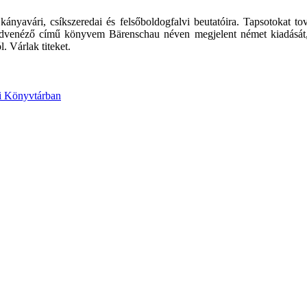
kányavári, csíkszeredai és felsőboldogfalvi beutatóira. Tapsotokat 
edvenéző című könyvem Bärenschau néven megjelent német kiadását,
 Várlak titeket.
i Könyvtárban