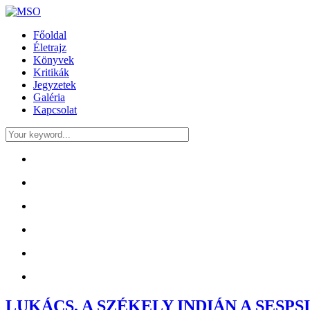
Főoldal
Életrajz
Könyvek
Kritikák
Jegyzetek
Galéria
Kapcsolat
LUKÁCS, A SZÉKELY INDIÁN A SESP