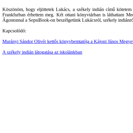
Köszönöm, hogy eljöttetek Lukács, a székely indián című kötetem 
Frankfurban érhettem meg. Két ottani könyvtárban is láthattam M
Ágostonnal a SepsiBook-on beszélgetünk Lukácsról, székely indiánról.
Kapcsolódó:
Murányi Sándor Olivér kettős könyvbemtatója a Kájoni János Megye
A székely indián látogatása az iskolánkban