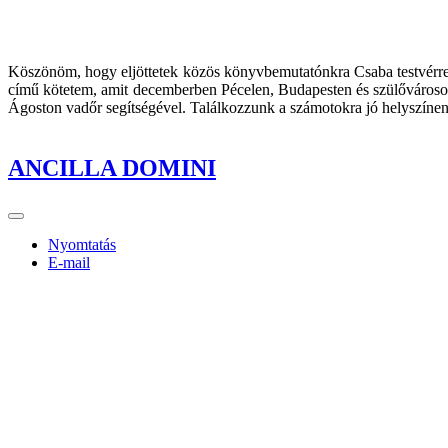
Köszönöm, hogy eljöttetek közös könyvbemutatónkra Csaba testvérrel 
című kötetem, amit decemberben Pécelen, Budapesten és szülővárosom
Ágoston vadőr segítségével. Találkozzunk a számotokra jó helyszínen
ANCILLA DOMINI
Nyomtatás
E-mail