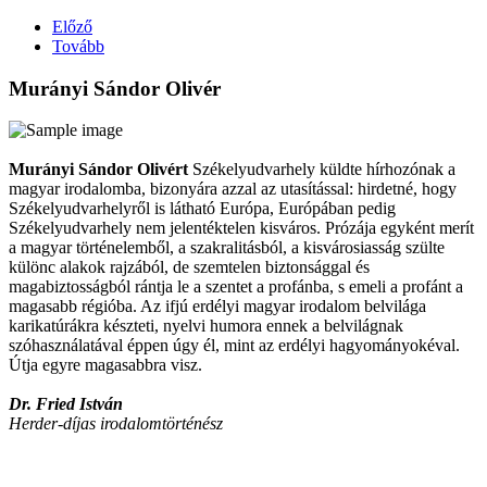
Előző
Tovább
Murányi Sándor Olivér
Murányi Sándor Olivért
Székelyudvarhely küldte hírhozónak a
magyar irodalomba, bizonyára azzal az utasítással: hirdetné, hogy
Székelyudvarhelyről is látható Európa, Európában pedig
Székelyudvarhely nem jelentéktelen kisváros. Prózája egyként merít
a magyar történelemből, a szakralitásból, a kisvárosiasság szülte
különc alakok rajzából, de szemtelen biztonsággal és
magabiztosságból rántja le a szentet a profánba, s emeli a profánt a
magasabb régióba. Az ifjú erdélyi magyar irodalom belvilága
karikatúrákra készteti, nyelvi humora ennek a belvilágnak
szóhasználatával éppen úgy él, mint az erdélyi hagyományokéval.
Útja egyre magasabbra visz.
Dr. Fried István
Herder-díjas irodalomtörténész