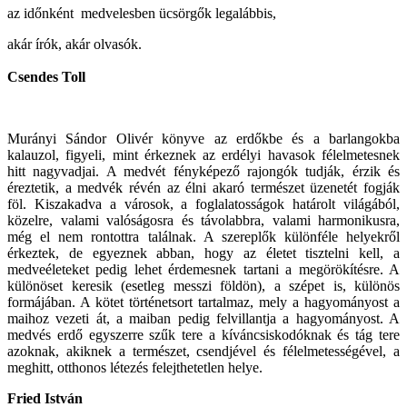
az időnként medvelesben ücsörgők legalábbis,
akár írók, akár olvasók.
Csendes Toll
Murányi Sándor Olivér könyve az erdőkbe és a barlangokba
kalauzol, figyeli, mint érkeznek az erdélyi havasok félelmetesnek
hitt nagyvadjai. A medvét fényképező rajongók tudják, érzik és
éreztetik, a medvék révén az élni akaró természet üzenetét fogják
föl. Kiszakadva a városok, a foglalatosságok határolt világából,
közelre, valami valóságosra és távolabbra, valami harmonikusra,
még el nem rontottra találnak. A szereplők különféle helyekről
érkeztek, de egyeznek abban, hogy az életet tisztelni kell, a
medveéleteket pedig lehet érdemesnek tartani a megörökítésre. A
különöset keresik (esetleg messzi földön), a szépet is, különös
formájában. A kötet történetsort tartalmaz, mely a hagyományost a
maihoz vezeti át, a maiban pedig felvillantja a hagyományost. A
medvés erdő egyszerre szűk tere a kíváncsiskodóknak és tág tere
azoknak, akiknek a természet, csendjével és félelmetességével, a
meghitt, otthonos létezés felejthetetlen helye.
Fried István