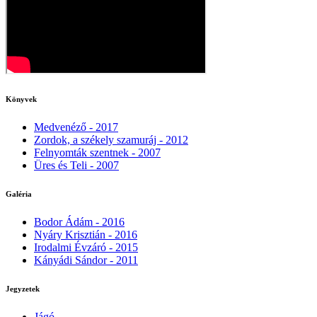
Könyvek
Medvenéző - 2017
Zordok, a székely szamuráj - 2012
Felnyomták szentnek - 2007
Üres és Teli - 2007
Galéria
Bodor Ádám - 2016
Nyáry Krisztián - 2016
Irodalmi Évzáró - 2015
Kányádi Sándor - 2011
Jegyzetek
Jágó