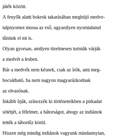
játék között.
A fenyők alatti bokrok takarásában megbújó medve-
talpnyomot mossa az eső, ugyanilyen nyomtalanul
tűnünk el mi is.
Olyan gyorsan, amilyen türelmesen turisták várják
a medvét a lesben.
Bár a medvék nem késnek, csak az írók, ami meg-
bocsátható, ha nem nagyon magyarázkodnak
az olvasónak.
Inkább írják, színezzék ki történeteikben a pirkadat
sötétjét, a félelmet, a bátorságot, ahogy az indiánok
tették a tábortűz körül.
Hiszen még mindig indiánok vagyunk mindannyian,