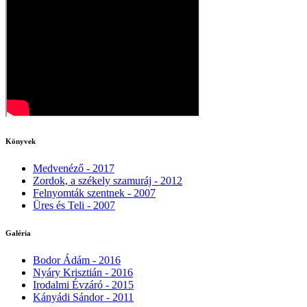
Könyvek
Medvenéző - 2017
Zordok, a székely szamuráj - 2012
Felnyomták szentnek - 2007
Üres és Teli - 2007
Galéria
Bodor Ádám - 2016
Nyáry Krisztián - 2016
Irodalmi Évzáró - 2015
Kányádi Sándor - 2011