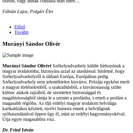
ösztön, vagy annak csitulása után Isten…
Fábián Lajos, Polgári Élet
Előző
Tovább
Murányi Sándor Olivér
Murányi Sándor Olivért
Székelyudvarhely küldte hírhozónak a
magyar irodalomba, bizonyára azzal az utasítással: hirdetné, hogy
Székelyudvarhelyről is látható Európa, Európában pedig
Székelyudvarhely nem jelentéktelen kisváros. Prózája egyként merít
a magyar történelemből, a szakralitásból, a kisvárosiasság szülte
különc alakok rajzából, de szemtelen biztonsággal és
magabiztosságból rántja le a szentet a profánba, s emeli a profánt a
magasabb régióba. Az ifjú erdélyi magyar irodalom belvilága
karikatúrákra készteti, nyelvi humora ennek a belvilágnak
szóhasználatával éppen úgy él, mint az erdélyi hagyományokéval.
Útja egyre magasabbra visz.
Dr. Fried István