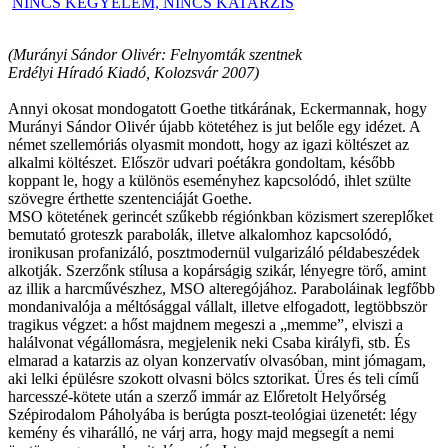
NINCS KEGYELEM, NINCS KATARZIS
(Murányi Sándor Olivér: Felnyomták szentnek
Erdélyi Híradó Kiadó, Kolozsvár 2007)
Annyi okosat mondogatott Goethe titkárának, Eckermannak, hogy
Murányi Sándor Olivér újabb kötetéhez is jut belőle egy idézet. A
német szellemóriás olyasmit mondott, hogy az igazi költészet az
alkalmi költészet. Először udvari poétákra gondoltam, később
koppant le, hogy a különös eseményhez kapcsolódó, ihlet szülte
szövegre érthette szentenciáját Goethe.
MSO kötetének gerincét szűkebb régiónkban közismert szereplőket
bemutató groteszk parabolák, illetve alkalomhoz kapcsolódó,
ironikusan profanizáló, posztmodernül vulgarizáló példabeszédek
alkotják. Szerzőnk stílusa a kopárságig szikár, lényegre törő, amint
az illik a harcművészhez, MSO alteregójához. Paraboláinak legfőbb
mondanivalója a méltósággal vállalt, illetve elfogadott, legtöbbször
tragikus végzet: a hőst majdnem megeszi a „memme”, elviszi a
halálvonat végállomásra, megjelenik neki Csaba királyfi, stb. És
elmarad a katarzis az olyan konzervatív olvasóban, mint jómagam,
aki lelki épülésre szokott olvasni bölcs sztorikat. Üres és teli című
harcesszé-kötete után a szerző immár az Előretolt Helyőrség
Szépirodalom Páholyába is berúgta poszt-teológiai üzenetét: légy
kemény és viharálló, ne várj arra, hogy majd megsegít a nemi