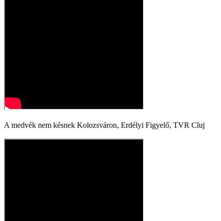
A medvék nem késnek Kolozsváron, Erdélyi Figyelő, TVR Cluj