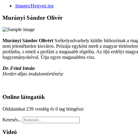
/images/Hegyen.jpg
Murányi Sándor Olivér
Murányi Sándor Olivért
Székelyudvarhely küldte hírhozónak a magya
nem jelentéktelen kisváros. Prózája egyként merít a magyar történelemb
profánba, s emeli a profánt a magasabb régióba. Az ifjú erdélyi magya
hagyományokéval. Útja egyre magasabbra visz.
Dr. Fried István
Herder-díjas irodalomtörténész
Online látogatók
Oldalainkat 239 vendég és 0 tag böngészi
Keresés...
Videó