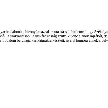
r irodalomba, bizonyára azzal az utasítással: hirdetné, hogy Székely
ől, a szakralitásból, a kisvárosiasság szülte különc alakok rajzából, de
r irodalom belvilága karikatúrákra készteti, nyelvi humora ennek a belv