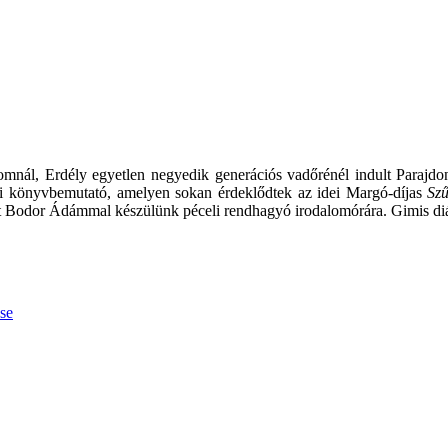
mnál, Erdély egyetlen negyedik generációs vadőrénél indult Parajdon.
rgyi könyvbemutató, amelyen sokan érdeklődtek az idei Margó-díjas
Sz
 Bodor Ádámmal készülünk péceli rendhagyó irodalomórára. Gimis diákok
ése