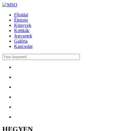
Főoldal
Életrajz
Könyvek
Kritikák
Jegyzetek
Galéria
Kapcsolat
HEGYEN