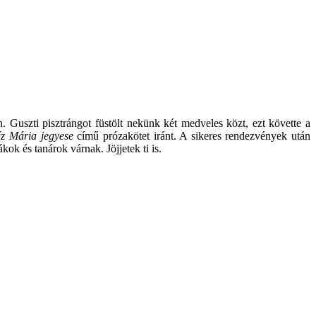
 Guszti pisztrángot füstölt nekünk két medveles közt, ezt követte a
űz Mária jegyese
című prózakötet iránt. A sikeres rendezvények után
 és tanárok várnak. Jöjjetek ti is.