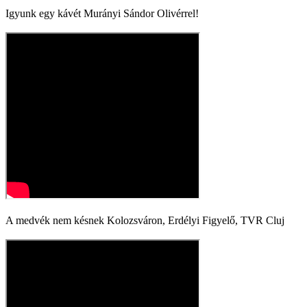
Igyunk egy kávét Murányi Sándor Olivérrel!
A medvék nem késnek Kolozsváron, Erdélyi Figyelő, TVR Cluj