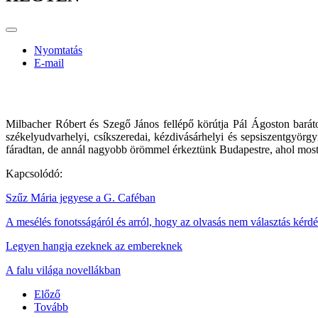
Nyomtatás
E-mail
Milbacher Róbert és Szegő János fellépő körútja Pál Ágoston baráto
székelyudvarhelyi, csíkszeredai, kézdivásárhelyi és sepsiszentgyö
fáradtan, de annál nagyobb örömmel érkeztünk Budapestre, ahol most
Kapcsolódó:
Szűz Mária jegyese a G. Caféban
A mesélés fonotsságáról és arról, hogy az olvasás nem választás kérd
Legyen hangja ezeknek az embereknek
A falu világa novellákban
Előző
Tovább